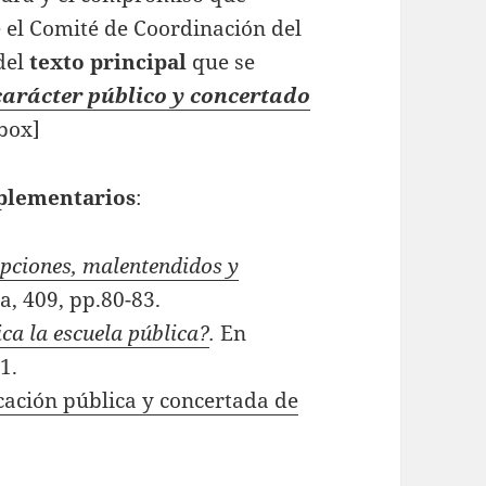
e el Comité de Coordinación del
del
texto principal
que se
 carácter público y concertado
/box]
plementarios
:
pciones, malentendidos y
, 409, pp.80-83.
ica la escuela pública?
.
En
1.
ación pública y concertada de