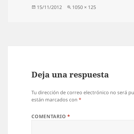
Publicado
Tamaño
15/11/2012
1050 × 125
el
completo
Deja una respuesta
Tu dirección de correo electrónico no será pu
están marcados con
*
COMENTARIO
*