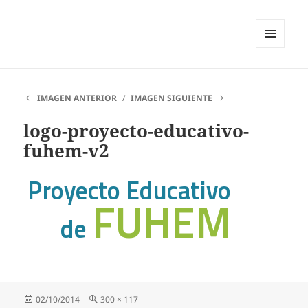
MENÚ
Y
WIDGETS
IMAGEN ANTERIOR
IMAGEN SIGUIENTE
logo-proyecto-educativo-
fuhem-v2
Publicado
Tamaño
02/10/2014
300 × 117