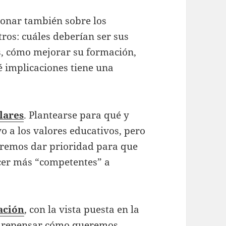
ionar también sobre los
tros: cuáles deberían ser sus
s, cómo mejorar su formación,
é implicaciones tiene una
lares
. Plantearse para qué y
o a los valores educativos, pero
eremos dar prioridad para que
cer más “competentes” a
ación
, con la vista puesta en la
e repensar cómo queremos