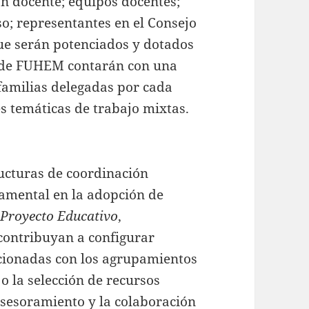
ón docente; equipos docentes;
o; representantes en el Consejo
que serán potenciados y dotados
os de FUHEM contarán con una
familias delegadas por cada
s temáticas de trabajo mixtas.
ructuras de coordinación
amental en la adopción de
l
Proyecto Educativo
,
contribuyan a configurar
acionadas con los agrupamientos
o la selección de recursos
 asesoramiento y la colaboración