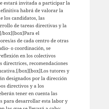
 estará invitada a participar la
finitiva habrá de valorar la
e los candidatos, las
rollo de tareas directivas y la
[/box][box]Para el
ores/as de cada centro de otras
udio- o coordinación, se
flexión en los colectivos
as directrices, recomendaciones
ucativa.[/box][box]Los tutores y
án designados por la dirección
os directivos y a los
eberán tener en cuenta las
s para desarrollar esta labor y
n las que se llevará a cabo: