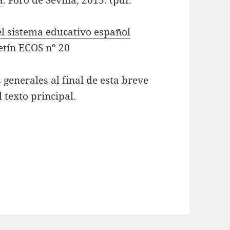
a
. Foro de Sevilla, 2013. (pdf.
el sistema educativo español
etín ECOS nº 20
enerales al final de esta breve
l texto principal.