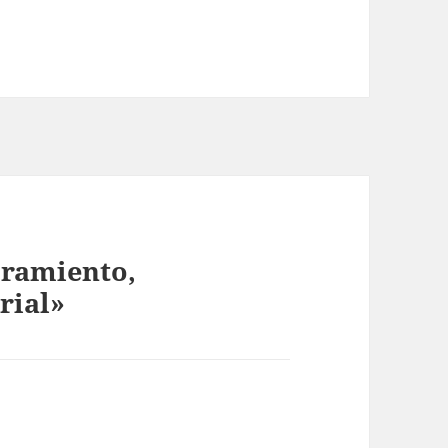
oramiento,
rial»