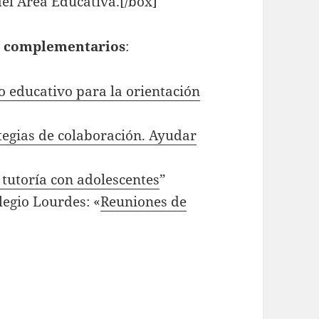
el Área Educativa.[/box]
s complementarios
:
 educativo para la orientación
tegias de colaboración. Ayudar
 tutoría con adolescentes
”
legio Lourdes: «
Reuniones de