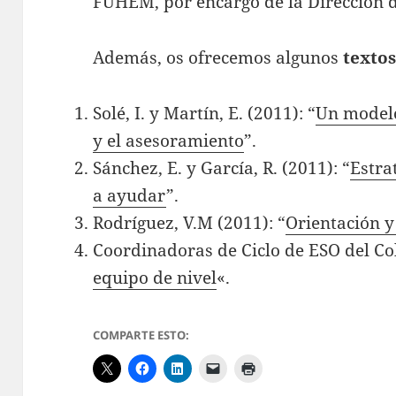
FUHEM, por encargo de la Dirección d
Además, os ofrecemos algunos
texto
Solé, I. y Martín, E. (2011): “
Un modelo
y el asesoramiento
”.
Sánchez, E. y García, R. (2011): “
Estra
a ayudar
”.
Rodríguez, V.M (2011): “
Orientación y
Coordinadoras de Ciclo de ESO del Co
equipo de nivel
«.
COMPARTE ESTO: